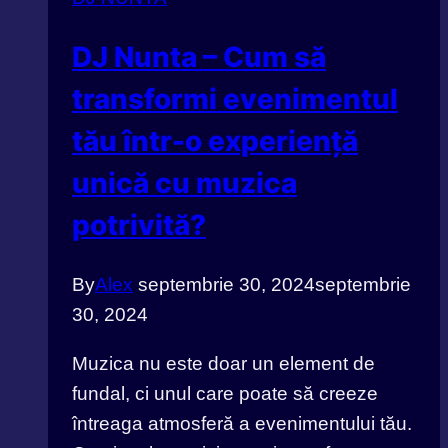
pentru
nunta
DJ Nunta – Cum să
ta.
transformi evenimentul
Sfaturi
practice.
tău într-o experiență
unică cu muzica
potrivită?
By
Alex
septembrie 30, 2024
septembrie
30, 2024
Muzica nu este doar un element de
fundal, ci unul care poate să creeze
întreaga atmosferă a evenimentului tău.