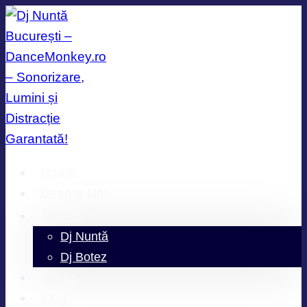
Skip
to
content
Home
Despre Noi
Servicii
Dj Nuntă
Dj Botez
Media
Blog