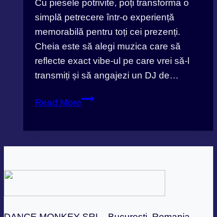
Cu piesele potrivite, poți transforma o
simplă petrecere într-o experiență
memorabilă pentru toți cei prezenți.
Cheia este să alegi muzica care să
reflecte exact vibe-ul pe care vrei să-l
transmiți și să angajezi un DJ de…
DJ
Read More
Nunta
–
Cum
să
transformi
evenimentul
tău
într-
DANCE MONKEY SRL - București, Romania