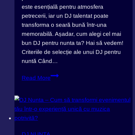
este esențială pentru atmosfera
petrecerii, iar un DJ talentat poate
transforma o seară bună într-una
memorabilă. Așadar, cum alegi cel mai
bun DJ pentru nunta ta? Hai să vedem!
Criteriile de selecție ale unui DJ pentru
nuntă Când…
Cum
Read More
să
alegi
cel
mai
bun
DJ
DJ NUNTA