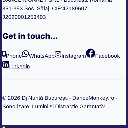
o
351-353 Șos. Sălaj; CIF:42189607
experiență
J2020001253403
unică
cu
Get in touch...
muzica
potrivită?
Phone
WhatsApp
Instagram
Facebook
Linkedin
© 2026 Dj Nuntă București - DanceMonkey.ro -
Sonorizare, Lumini și Distracție Garantată!