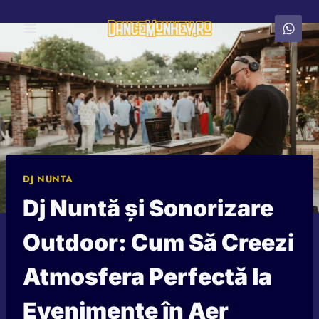
Skip
to
content
DJ NUNTA
Dj Nuntă și Sonorizare
Outdoor: Cum Să Creezi
Atmosfera Perfectă la
Evenimente în Aer