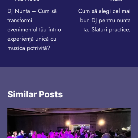
Navigare
DJ Nunta – Cum să
Cum să alegi cel mai
în
transformi
bun DJ pentru nunta
articole
evenimentul tău într-o
ta. Sfaturi practice.
experiență unică cu
muzica potrivită?
Similar Posts