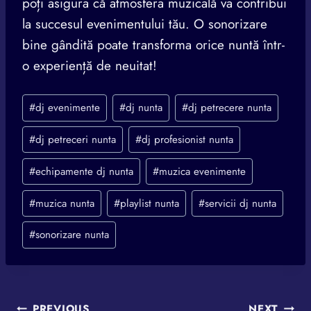
poți asigura că atmosfera muzicală va contribui
la succesul evenimentului tău. O sonorizare
bine gândită poate transforma orice nuntă într-
o experiență de neuitat!
Post
#
dj evenimente
#
dj nunta
#
dj petrecere nunta
Tags:
#
dj petreceri nunta
#
dj profesionist nunta
#
echipamente dj nunta
#
muzica evenimente
#
muzica nunta
#
playlist nunta
#
servicii dj nunta
#
sonorizare nunta
PREVIOUS
NEXT